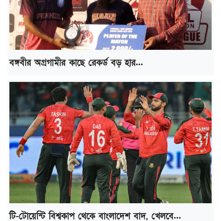
বঙ্গবীর অগ্রগামীর কাছে রেকর্ড বড় হার...
টি-টোয়েন্টি বিশ্বকাপ থেকে বাংলাদেশ বাদ, খেলবে...