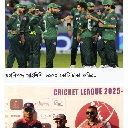
মহাবিপদে আইসিসি, ৬১৫০ কোটি টাকা ক্ষতির...