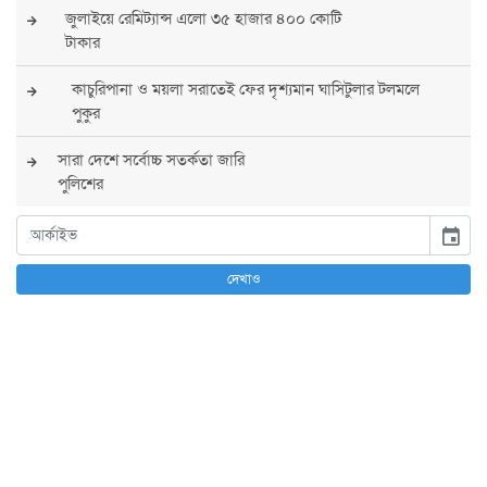
জুলাইয়ে রেমিট্যান্স এলো ৩৫ হাজার ৪০০ কোটি
টাকার
কাচুরিপানা ও ময়লা সরাতেই ফের দৃশ্যমান ঘাসিটুলার টলমলে
পুকুর
সারা দেশে সর্বোচ্চ সতর্কতা জারি
পুলিশের
বিএনপির রাষ্ট্রপতি প্রার্থী চূড়ান্ত করবেন তারেক
event
রহমান
দেখাও
তারেক রহমানের নেতৃত্বে পূর্ণ আস্থা যুক্তরাষ্ট্রের :
সার্জিও গর
আগস্টে দুই দফায় ৮ দিনের ছুটির সুযোগ
চাকরিজীবীদের
‘ভালো লেখক হতে হলে আগে ভালো পাঠক হতে হবে’: কুলাউড়ায়
মোস্তফা মামুন