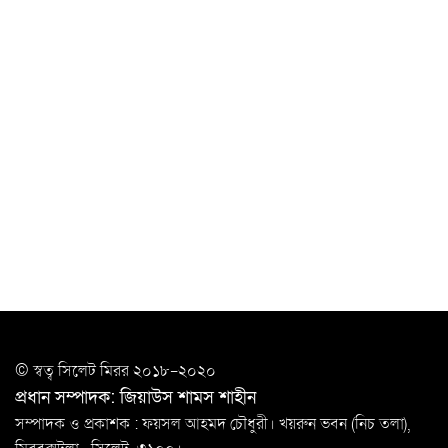
উত্তেজনার মধ্যে সিলেটে ৫ প্লাটুন বিজিবি
মোতায়েন
সিলেটে যুবককে ঘর থেকে ডেকে নিয়ে
খুন
সিলেটে বাসা থেকে অবসরপ্রাপ্ত পুলিশ কর্মকর্তার মরদেহ
উদ্ধার
দক্ষিণ সুরমায় গ্যাস সিলিন্ডার গোডাউনে ভয়াবহ
বিস্ফোরণ
ইউপি সদস্যের বিরুদ্ধে ‘মিথ্যা ও ষড়যন্ত্রমূলক’ মামলার প্রতিবাদে
মানববন্ধন
রপ্তানি বৃদ্ধিতে ক্ষুদ্র উদ্যোক্তাদের মেলা বুথ ভাড়া মওকুফ :
© স্বত্ব সি‌লেট মিরর ২০১৮-২০২০
বাণিজ্যমন্ত্রী
প্রধান সম্পাদক: জিয়াউস শামস শাহীন
মুক্তাদির-আরিফসহ ১৮ মন্ত্রীর পুলিশ এসকর্ট
সম্পাদক ও প্রকাশক : ফয়সল আহমদ চৌধুরী। খয়রুন ভবন (নিচ তলা),
প্রত্যাহার