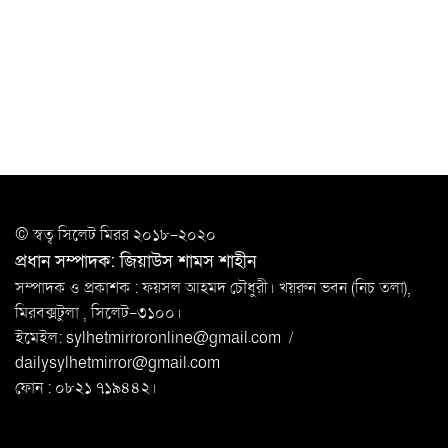
সিলেটে যুবককে ঘর থেকে ডেকে নিয়ে
খুন
সিলেটে বাসা থেকে অবসরপ্রাপ্ত পুলিশ কর্মকর্তার মরদেহ
উদ্ধার
দক্ষিণ সুরমায় গ্যাস সিলিন্ডার গোডাউনে ভয়াবহ
বিস্ফোরণ
ইউপি সদস্যের বিরুদ্ধে ‘মিথ্যা ও ষড়যন্ত্রমূলক’ মামলার প্রতিবাদে
© স্বত্ব সি‌লেট মিরর ২০১৮-২০২০
মানববন্ধন
প্রধান সম্পাদক: জিয়াউস শামস শাহীন
রপ্তানি বৃদ্ধিতে ক্ষুদ্র উদ্যোক্তাদের মেলা বুথ ভাড়া মওকুফ :
সম্পাদক ও প্রকাশক : ফয়সল আহমদ চৌধুরী। খয়রুন ভবন (নিচ তলা),
বাণিজ্যমন্ত্রী
মিরবক্সটুলা ,
সি‌লেট-৩১০০।
ইমেইল:
sylhetmirroronline@gmail.com
/
মুক্তাদির-আরিফসহ ১৮ মন্ত্রীর পুলিশ এসকর্ট
dailysylhetmirror@gmail.com
প্রত্যাহার
ফোন : ০৮২১ ৭১৯৪৪২।