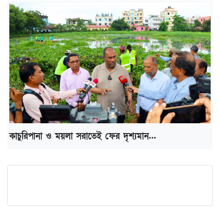
কাচুরিপানা ও ময়লা সরাতেই ফের দৃশ্যমান...