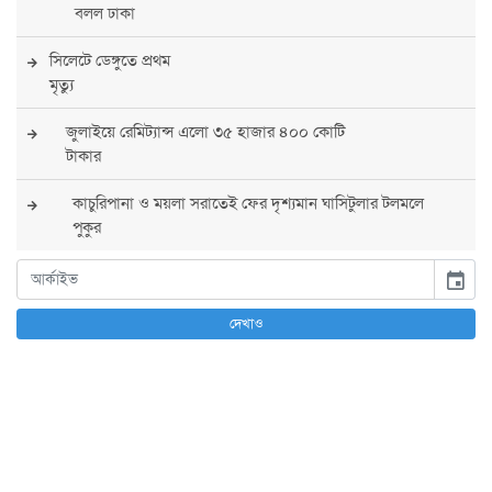
বলল ঢাকা
সিলেটে ডেঙ্গুতে প্রথম
মৃত্যু
জুলাইয়ে রেমিট্যান্স এলো ৩৫ হাজার ৪০০ কোটি
টাকার
কাচুরিপানা ও ময়লা সরাতেই ফের দৃশ্যমান ঘাসিটুলার টলমলে
পুকুর
সারা দেশে সর্বোচ্চ সতর্কতা জারি
event
পুলিশের
দেখাও
বিএনপির রাষ্ট্রপতি প্রার্থী চূড়ান্ত করবেন তারেক
রহমান
তারেক রহমানের নেতৃত্বে পূর্ণ আস্থা যুক্তরাষ্ট্রের :
সার্জিও গর
আগস্টে দুই দফায় ৮ দিনের ছুটির সুযোগ