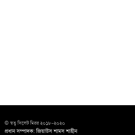
চাকরিজীবীদের
‘ভালো লেখক হতে হলে আগে ভালো পাঠক হতে হবে’: কুলাউড়ায়
মোস্তফা মামুন
উত্তেজনার মধ্যে সিলেটে ৫ প্লাটুন বিজিবি
মোতায়েন
সিলেটে যুবককে ঘর থেকে ডেকে নিয়ে
খুন
সিলেটে বাসা থেকে অবসরপ্রাপ্ত পুলিশ কর্মকর্তার মরদেহ
উদ্ধার
দক্ষিণ সুরমায় গ্যাস সিলিন্ডার গোডাউনে ভয়াবহ
বিস্ফোরণ
ইউপি সদস্যের বিরুদ্ধে ‘মিথ্যা ও ষড়যন্ত্রমূলক’ মামলার প্রতিবাদে
© স্বত্ব সি‌লেট মিরর ২০১৮-২০২০
মানববন্ধন
প্রধান সম্পাদক: জিয়াউস শামস শাহীন