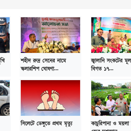
ুখি
শহীদ রুদ্র সেনের নামে
জ্বালানি সংকটের মূ
স্কলারশিপ ঘোষণা...
বিগত ১৭...
সিলেটে ডেঙ্গুতে প্রথম মৃত্যু
কাচুরিপানা ও ময়লা