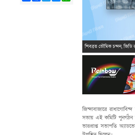
শিবব্রত ভৌমিক চন্দন, জিডি র
জিন্দাবাজারে রাধাগোবিন
সভায় এই কমিটি পুনর্গঠন
ভারপ্রাপ্ত সভাপতি অ্যা
উপস্থিত ছিলেন।