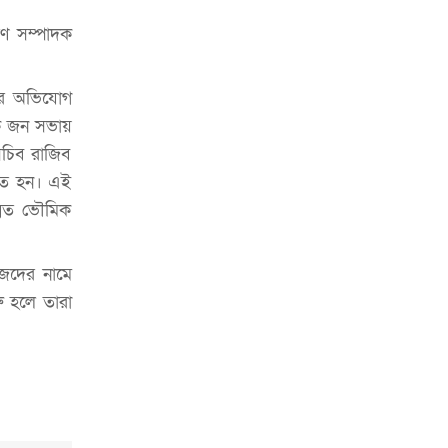
চাকরিজীবীদের
রণ সম্পাদক
‘ভালো লেখক হতে হলে আগে ভালো পাঠক
হতে হবে’: কুলাউড়ায় মোস্তফা মামুন
লার অভিযোগ
উত্তেজনার মধ্যে সিলেটে ৫ প্লাটুন বিজিবি
েক জন সভায়
মোতায়েন
সচিব রাজিব
সিলেটে যুবককে ঘর থেকে ডেকে নিয়ে
হত হন। এই
খুন
্রত ভৌমিক
সিলেটে বাসা থেকে অবসরপ্রাপ্ত পুলিশ
কর্মকর্তার মরদেহ উদ্ধার
জেদের নামে
রু হলে তারা
দক্ষিণ সুরমায় গ্যাস সিলিন্ডার গোডাউনে
ভয়াবহ বিস্ফোরণ
ইউপি সদস্যের বিরুদ্ধে ‘মিথ্যা ও
ষড়যন্ত্রমূলক’ মামলার প্রতিবাদে মানববন্ধন
রপ্তানি বৃদ্ধিতে ক্ষুদ্র উদ্যোক্তাদের মেলা বুথ