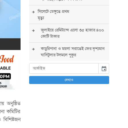
সিলেটে ডেঙ্গুতে প্রথম
মৃত্যু
জুলাইয়ে রেমিট্যান্স এলো ৩৫ হাজার ৪০০
কোটি টাকার
কাচুরিপানা ও ময়লা সরাতেই ফের দৃশ্যমান
ঘাসিটুলার টলমলে পুকুর
সারা দেশে সর্বোচ্চ সতর্কতা জারি
event
পুলিশের
দেখাও
বিএনপির রাষ্ট্রপতি প্রার্থী চূড়ান্ত করবেন
তারেক রহমান
য় অনুষ্ঠিত
তারেক রহমানের নেতৃত্বে পূর্ণ আস্থা
যুক্তরাষ্ট্রের : সার্জিও গর
লনা কমিটির
 বিশিষ্টজন
আগস্টে দুই দফায় ৮ দিনের ছুটির সুযোগ