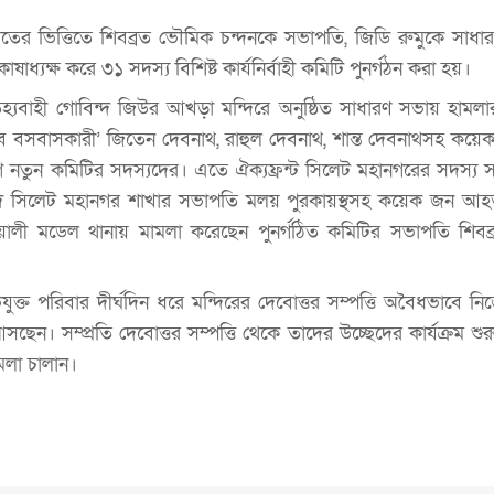
তের ভিত্তিতে শিবব্রত ভৌমিক চন্দনকে সভাপতি, জিডি রুমুকে সাধা
াধ্যক্ষ করে ৩১ সদস্য বিশিষ্ট কার্যনির্বাহী কমিটি পুনর্গঠন করা হয়।
তিহ্যবাহী গোবিন্দ জিউর আখড়া মন্দিরে অনুষ্ঠিত সাধারণ সভায় হাম
বে বসবাসকারী’ জিতেন দেবনাথ, রাহুল দেবনাথ, শান্ত দেবনাথসহ কয়
নতুন কমিটির সদস্যদের। এতে ঐক্যফ্রন্ট সিলেট মহানগরের সদস্য 
রিষদ সিলেট মহানগর শাখার সভাপতি মলয় পুরকায়স্থসহ কয়েক জন আ
লী মডেল থানায় মামলা করেছেন পুনর্গঠিত কমিটির সভাপতি শিবব
ক্ত পরিবার দীর্ঘদিন ধরে মন্দিরের দেবোত্তর সম্পত্তি অবৈধভাবে নি
ছেন। সম্প্রতি দেবোত্তর সম্পত্তি থেকে তাদের উচ্ছেদের কার্যক্রম শু
মলা চালান।