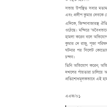
সভায় উপস্থিত সবার মতাম
এবং প্রদীপ কুমার দেবকে কোষ
এদিকে, জিন্দাবাজারস্থ ঐ
ওঠেছে। মন্দিরে ‘অবৈধভা
হামলা করেন বলে অভিযোগ 
কুমার দে রাজু, পূজা প
ঘটনার পর সিলেট কোতোয়া
চন্দন।
তিনি অভিযোগ করেন, অভিযু
দখলের পাঁয়তারা চালিয়ে আস
প্রতিশোধমূলকভাবে এই হা
এএফ/০১