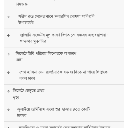
নিহত ৯
শহীদ রুদ্র সেনের নামে স্কলারশিপ ঘোষণা শাবিপ্রবি
উপাচার্যের
জ্বালানি সংকটের মূল কারণ বিগত ১৭ বছরের অব্যবস্থাপনা :
খন্দকার মুক্তাদির
সিলেটে ডিবি পরিচয়ে কিশোরকে অপহরণ
চেষ্টা
শেখ হাসিনা যেন রাজনৈতিক বক্তব্য দিতে না পারে, দিল্লিকে
বলল ঢাকা
সিলেটে ডেঙ্গুতে প্রথম
মৃত্যু
জুলাইয়ে রেমিট্যান্স এলো ৩৫ হাজার ৪০০ কোটি
টাকার
কাচুরিপানা ও ময়লা সরাতেই ফের দৃশ্যমান ঘাসিটুলার টলমলে