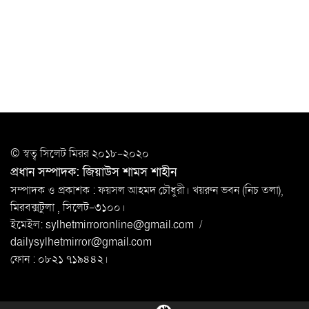
সিলেটে যুবককে ঘর থেকে ডেকে নিয়ে
খুন
সিলেটে বাসা থেকে অবসরপ্রাপ্ত পুলিশ কর্মকর্তার মরদেহ
উদ্ধার
দক্ষিণ সুরমায় গ্যাস সিলিন্ডার গোডাউনে ভয়াবহ
বিস্ফোরণ
ইউপি সদস্যের বিরুদ্ধে ‘মিথ্যা ও ষড়যন্ত্রমূলক’ মামলার প্রতিবাদে
© স্বত্ব সি‌লেট মিরর ২০১৮-২০২০
মানববন্ধন
প্রধান সম্পাদক: জিয়াউস শামস শাহীন
রপ্তানি বৃদ্ধিতে ক্ষুদ্র উদ্যোক্তাদের মেলা বুথ ভাড়া মওকুফ :
সম্পাদক ও প্রকাশক : ফয়সল আহমদ চৌধুরী। খয়রুন ভবন (নিচ তলা),
বাণিজ্যমন্ত্রী
মিরবক্সটুলা ,
সি‌লেট-৩১০০।
ইমেইল:
sylhetmirroronline@gmail.com
/
মুক্তাদির-আরিফসহ ১৮ মন্ত্রীর পুলিশ এসকর্ট
dailysylhetmirror@gmail.com
প্রত্যাহার
ফোন : ০৮২১ ৭১৯৪৪২।