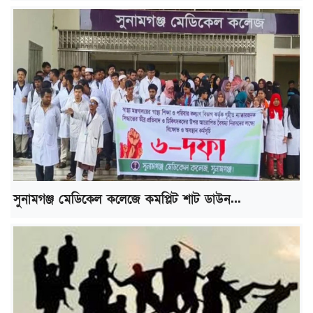
সুনামগঞ্জ মেডিকেল কলেজে কমপ্লিট শাট ডাউন...