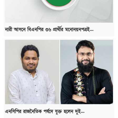
নারী আসনে বিএনপির ৩৬ প্রার্থীর মনোনয়নপত্রই...
এনসিপির রাজনৈতিক পর্ষদে যুক্ত হলেন দুই...