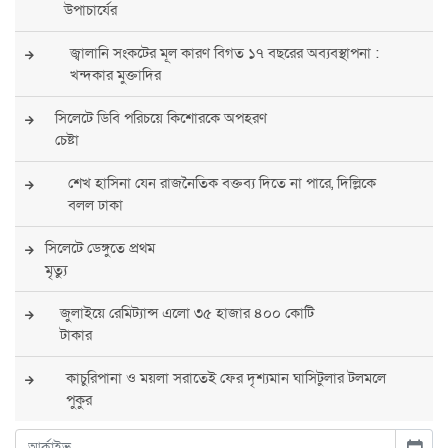
উপাচার্যের
জ্বালানি সংকটের মূল কারণ বিগত ১৭ বছরের অব্যবস্থাপনা :
খন্দকার মুক্তাদির
সিলেটে ডিবি পরিচয়ে কিশোরকে অপহরণ
চেষ্টা
শেখ হাসিনা যেন রাজনৈতিক বক্তব্য দিতে না পারে, দিল্লিকে
বলল ঢাকা
সিলেটে ডেঙ্গুতে প্রথম
মৃত্যু
জুলাইয়ে রেমিট্যান্স এলো ৩৫ হাজার ৪০০ কোটি
টাকার
কাচুরিপানা ও ময়লা সরাতেই ফের দৃশ্যমান ঘাসিটুলার টলমলে
পুকুর
সারা দেশে সর্বোচ্চ সতর্কতা জারি