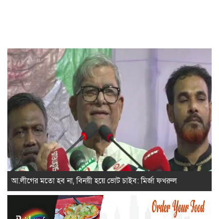
আ.লীগের মতো হব না, বিনয়ী হয়ে ভোট চাইব: মির্জা ফখরুল