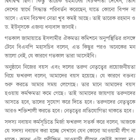
দ্বিধাদ্বন্দ্ব ছিল। কিন্তু তারেক রহমানের বিচক্ষণতা দেখেন, তিনি
দেশের স্বার্থে সিদ্ধান্ত পরিবর্তন করেছেন, যাতে কোনো বিপদ না
আসে। এমন বিচক্ষণ নেতা খুব কমই আছে। তাই তারেক রহমান ও
ড. ইউনূসকে এজন্য ধন্যবাদ জানাই।
গতকাল জামায়াতে ইসলামীর ঐকমত্য কমিশনে অনুপস্থিতির প্রসঙ্গে
টেনে বিএনপি মহাসচিব বলেন, এত কিছুর পরও অনেকের মন
ভালো নেই, যে কারণে গতকাল তারা আসেইনি।
অনুষ্ঠানে নিজের বয়স এবং দলের তরুণ নেতৃত্বের প্রয়োজনীয়তা
নিয়ে ফখরুল বলেন, আমাদের বয়স হয়েছে। যে কারণে বক্তব্য
শুরু করতে আমার সময় লেগেছে। তার মানে আমাদের বয়স
হওয়ায় কর্মক্ষমতা কমে গেছে। তাই আমাদের জায়গায় তরুণদের
আসতে হবে, তাদের সুযোগ করে দিতে হবে। তরুণদের নেতৃত্বকে
আরও শক্তিশালী করতে হবে। নেতৃত্বের প্রতিযোগিতা থাকতে হবে।
সদস্য নবায়ন কর্মসূচিতে মির্জা ফখরুল সতর্ক করে বলেন, আজকে
যে সদস্য নবায়ন করা হচ্ছে সেখানে যেন কোনো আওয়ামী লীগ না
থাকে। কারণ এটা পরীক্ষিত, আওয়ামী লীগের কেউই ভালো না।