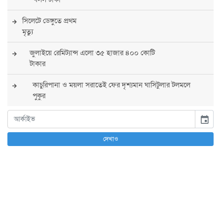
সিলেটে ডেঙ্গুতে প্রথম
মৃত্যু
জুলাইয়ে রেমিট্যান্স এলো ৩৫ হাজার ৪০০ কোটি
টাকার
কাচুরিপানা ও ময়লা সরাতেই ফের দৃশ্যমান ঘাসিটুলার টলমলে
পুকুর
সারা দেশে সর্বোচ্চ সতর্কতা জারি
event
পুলিশের
দেখাও
বিএনপির রাষ্ট্রপতি প্রার্থী চূড়ান্ত করবেন তারেক
রহমান
তারেক রহমানের নেতৃত্বে পূর্ণ আস্থা যুক্তরাষ্ট্রের :
সার্জিও গর
আগস্টে দুই দফায় ৮ দিনের ছুটির সুযোগ