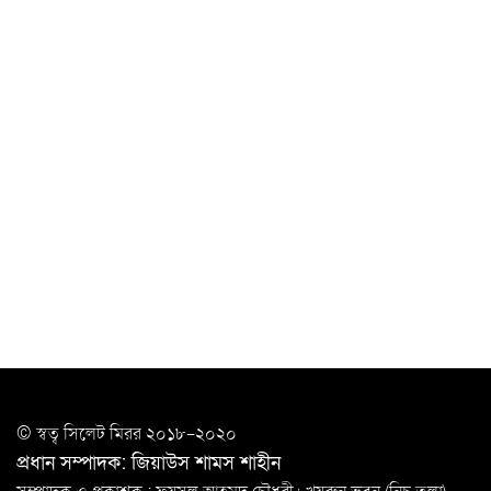
চাকরিজীবীদের
‘ভালো লেখক হতে হলে আগে ভালো পাঠক হতে হবে’: কুলাউড়ায়
মোস্তফা মামুন
উত্তেজনার মধ্যে সিলেটে ৫ প্লাটুন বিজিবি
মোতায়েন
সিলেটে যুবককে ঘর থেকে ডেকে নিয়ে
খুন
সিলেটে বাসা থেকে অবসরপ্রাপ্ত পুলিশ কর্মকর্তার মরদেহ
উদ্ধার
দক্ষিণ সুরমায় গ্যাস সিলিন্ডার গোডাউনে ভয়াবহ
বিস্ফোরণ
ইউপি সদস্যের বিরুদ্ধে ‘মিথ্যা ও ষড়যন্ত্রমূলক’ মামলার প্রতিবাদে
© স্বত্ব সি‌লেট মিরর ২০১৮-২০২০
মানববন্ধন
প্রধান সম্পাদক: জিয়াউস শামস শাহীন
রপ্তানি বৃদ্ধিতে ক্ষুদ্র উদ্যোক্তাদের মেলা বুথ ভাড়া মওকুফ :