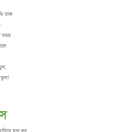
ুমি ডাক
-
টা সময়
গালে
চুল..
ভুল!
াস
রিয়ে যায় দূর