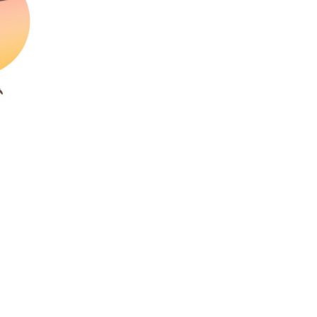
হতে হবে’: কুলাউড়ায় মোস্তফা মামুন
উত্তেজনার মধ্যে সিলেটে ৫ প্লাটুন বিজিবি
মোতায়েন
সিলেটে যুবককে ঘর থেকে ডেকে নিয়ে
খুন
সিলেটে বাসা থেকে অবসরপ্রাপ্ত পুলিশ
কর্মকর্তার মরদেহ উদ্ধার
দক্ষিণ সুরমায় গ্যাস সিলিন্ডার গোডাউনে
ভয়াবহ বিস্ফোরণ
ইউপি সদস্যের বিরুদ্ধে ‘মিথ্যা ও
ষড়যন্ত্রমূলক’ মামলার প্রতিবাদে মানববন্ধন
রপ্তানি বৃদ্ধিতে ক্ষুদ্র উদ্যোক্তাদের মেলা বুথ
ভাড়া মওকুফ : বাণিজ্যমন্ত্রী
মুক্তাদির-আরিফসহ ১৮ মন্ত্রীর পুলিশ এসকর্ট