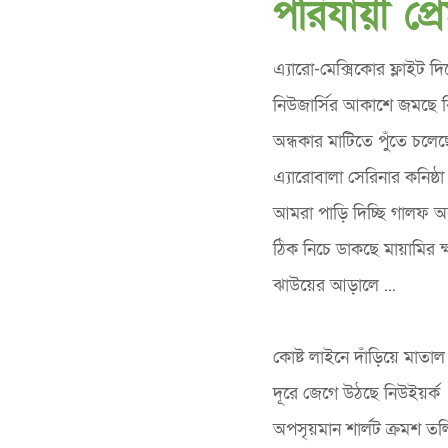
পরিযায়ী প্র
এ্যারো-মেক্সিকোর ফ্লাইট দি
নিউজার্সির আকাশে জমছে বিন
অন্ধকার মাটিতে পুঁতে চলেছ
এ্যারোবালা সেরিনার কনিষ্ঠা
আমরা পাড়ি দিচ্ছি গালফ অ
ঠিক নিচে ডাকছে মায়ামির ক্ষয
ঝাউয়ের আড়ালে ...
কোষ্ট লাইনে দাঁড়িয়ে মাতা
দূরে জেগে উঠছে নিউইয়র্ক
অপসৃয়মান শার্লট ক্রমশ তলিয