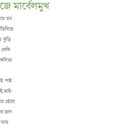
ে মার্বেলমুখ
যায় মন
রতিবিম্বে
ে ঝুড়ি
দ দেখি
া কবিতা
েই পাই
াই,তাই-
র ছোঁয়া
ো ঘ্রাণ
 আয়