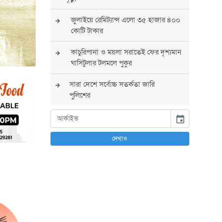
জুলাইয়ে রেমিট্যান্স এলো ৩৫ হাজার ৪০০
কোটি টাকার
কাচুরিপানা ও ময়লা সরাতেই ফের দৃশ্যমান
ঘাসিটুলার টলমলে পুকুর
সারা দেশে সর্বোচ্চ সতর্কতা জারি
পুলিশের
বিএনপির রাষ্ট্রপতি প্রার্থী চূড়ান্ত করবেন
event
তারেক রহমান
দেখাও
তারেক রহমানের নেতৃত্বে পূর্ণ আস্থা
যুক্তরাষ্ট্রের : সার্জিও গর
আগস্টে দুই দফায় ৮ দিনের ছুটির সুযোগ
চাকরিজীবীদের
‘ভালো লেখক হতে হলে আগে ভালো পাঠক