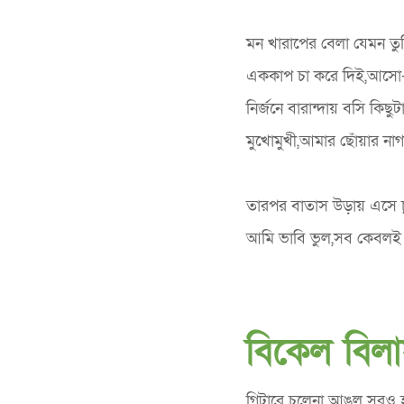
মন খারাপের বেলা যেমন ত
এককাপ চা করে দিই,আসো
নির্জনে বারান্দায় বসি কিছু
মুখোমুখী,আমার ছোঁয়ার না
তারপর বাতাস উড়ায় এসে 
আমি ভাবি ভুল,সব কেবলই 
বিকেল বিল
গিটারে চলেনা আঙুল সুরও হা