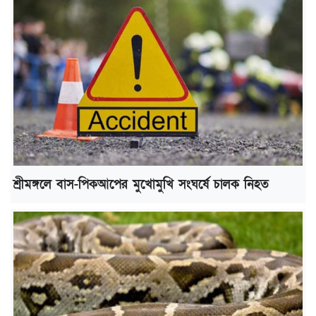
শ্রীমঙ্গলে বাস-পিকআপের মুখোমুখি সংঘর্ষে চালক নিহত