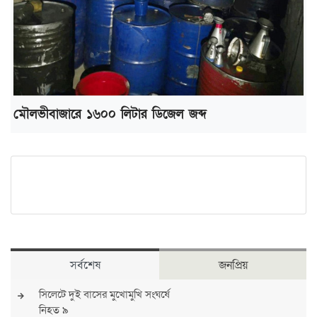
মৌলভীবাজারে ১৬০০ লিটার ডিজেল জব্দ
সর্বশেষ
জনপ্রিয়
সিলেটে দুই বাসের মুখোমুখি সংঘর্ষে
নিহত ৯