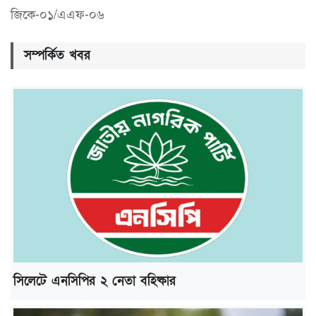
জিকে-০১/এএফ-০৬
সম্পর্কিত খবর
সিলেটে এনসিপির ২ নেতা বহিষ্কার