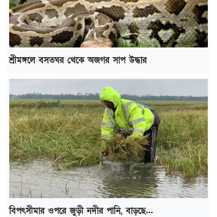
শ্রীমঙ্গলে বসতঘর থেকে অজগর সাপ উদ্ধার
বিপৎসীমার ওপরে জুড়ী নদীর পানি, বাড়ছে...