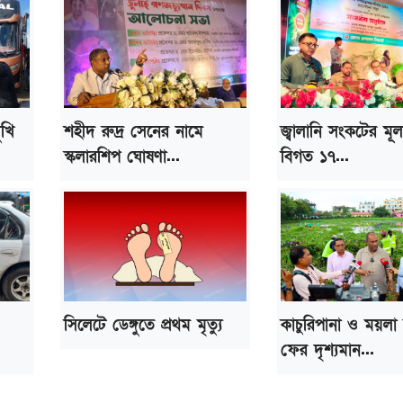
ুখি
শহীদ রুদ্র সেনের নামে
জ্বালানি সংকটের মূ
স্কলারশিপ ঘোষণা...
বিগত ১৭...
সিলেটে ডেঙ্গুতে প্রথম মৃত্যু
কাচুরিপানা ও ময়লা
ফের দৃশ্যমান...