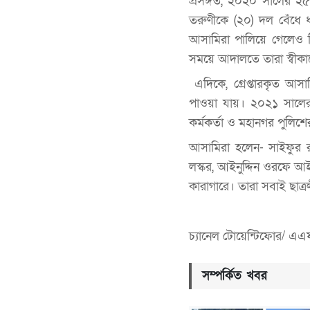
প্রসঙ্গত, ২০২০ সালের ২৫
তরুণীকে (২০) দল বেঁধে 
আসামিরা পালিয়ে গেলেও ত
সময়ে আদালতে তারা স্বীকা
এদিকে, গ্রেপ্তারকৃত আ
পাওয়া যায়। ২০২১ সালের
কর্মকর্তা ও মহানগর পুলিশের 
আসামিরা হলেন- সাইফুর র
লস্কর, আইনুদ্দিন ওরফে 
কারাগারে। তারা সবাই ছাত্
চ্যানেল টোয়েন্টিফোর/ এ
সম্পর্কিত খবর