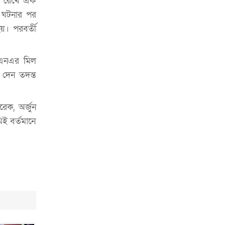
কে রেখে এক
ভাড়া মওকুফ : বাণিজ্যমন্ত্রী
। ঘটনার পর
মুক্তাদির-আরিফসহ ১৮ মন্ত্রীর পুলিশ এসকর্ট
য়। পরবর্তী
প্রত্যাহার
িএনএর মিল
দেন তদন্ত
েক, অর্জুন
ই বর্তমানে