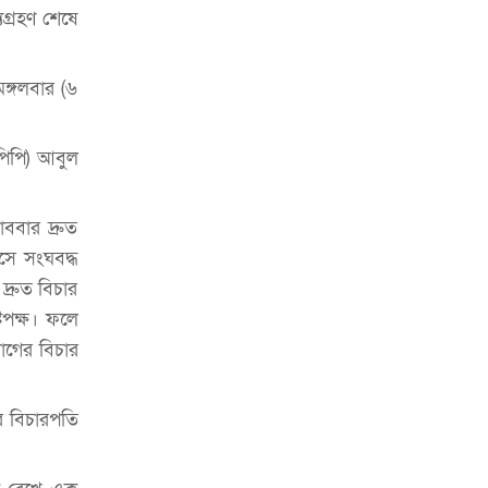
চাকরিজীবীদের
যগ্রহণ শেষে
‘ভালো লেখক হতে হলে আগে ভালো পাঠক
হতে হবে’: কুলাউড়ায় মোস্তফা মামুন
ঙ্গলবার (৬
উত্তেজনার মধ্যে সিলেটে ৫ প্লাটুন বিজিবি
মোতায়েন
(পিপি) আবুল
সিলেটে যুবককে ঘর থেকে ডেকে নিয়ে
খুন
ববার দ্রুত
াসে সংঘবদ্ধ
সিলেটে বাসা থেকে অবসরপ্রাপ্ত পুলিশ
দ্রুত বিচার
কর্মকর্তার মরদেহ উদ্ধার
্রপক্ষ। ফলে
দক্ষিণ সুরমায় গ্যাস সিলিন্ডার গোডাউনে
োগের বিচার
ভয়াবহ বিস্ফোরণ
ইউপি সদস্যের বিরুদ্ধে ‘মিথ্যা ও
ের বিচারপতি
ষড়যন্ত্রমূলক’ মামলার প্রতিবাদে মানববন্ধন
রপ্তানি বৃদ্ধিতে ক্ষুদ্র উদ্যোক্তাদের মেলা বুথ