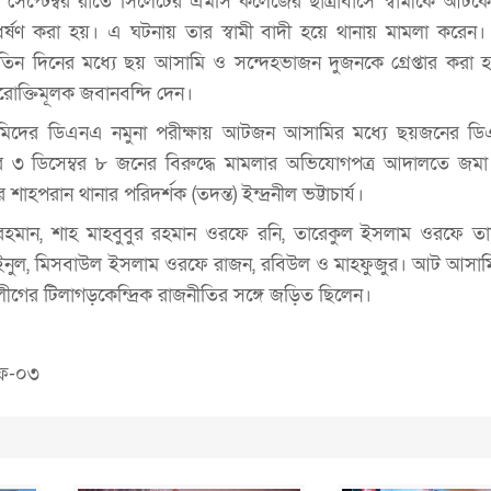
 সেপ্টেম্বর রাতে সিলেটের এমসি কলেজের ছাত্রাবাসে স্বামীকে আট
ধর্ষণ করা হয়। এ ঘটনায় তার স্বামী বাদী হয়ে থানায় মামলা করেন
িন দিনের মধ্যে ছয় আসামি ও সন্দেহভাজন দুজনকে গ্রেপ্তার করা হ
রোক্তিমূলক জবানবন্দি দেন।
সামিদের ডিএনএ নমুনা পরীক্ষায় আটজন আসামির মধ্যে ছয়জনের ড
 ৩ ডিসেম্বর ৮ জনের বিরুদ্ধে মামলার অভিযোগপত্র আদালতে জমা 
শাহপরান থানার পরিদর্শক (তদন্ত) ইন্দ্রনীল ভট্টাচার্য।
হমান, শাহ মাহবুবুর রহমান ওরফে রনি, তারেকুল ইসলাম ওরফে তার
আইনুল, মিসবাউল ইসলাম ওরফে রাজন, রবিউল ও মাহফুজুর। আট আসামি
রলীগের টিলাগড়কেন্দ্রিক রাজনীতির সঙ্গে জড়িত ছিলেন।
এফ-০৩