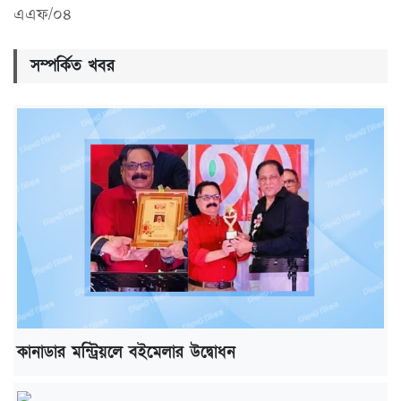
এএফ/০৪
সম্পর্কিত খবর
কানাডার মন্ট্রিয়লে বইমেলার উদ্বোধন