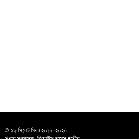
‘ভালো লেখক হতে হলে আগে ভালো পাঠক হতে হবে’: কুলাউড়ায়
মোস্তফা মামুন
উত্তেজনার মধ্যে সিলেটে ৫ প্লাটুন বিজিবি
মোতায়েন
সিলেটে যুবককে ঘর থেকে ডেকে নিয়ে
খুন
সিলেটে বাসা থেকে অবসরপ্রাপ্ত পুলিশ কর্মকর্তার মরদেহ
উদ্ধার
দক্ষিণ সুরমায় গ্যাস সিলিন্ডার গোডাউনে ভয়াবহ
বিস্ফোরণ
ইউপি সদস্যের বিরুদ্ধে ‘মিথ্যা ও ষড়যন্ত্রমূলক’ মামলার প্রতিবাদে
মানববন্ধন
রপ্তানি বৃদ্ধিতে ক্ষুদ্র উদ্যোক্তাদের মেলা বুথ ভাড়া মওকুফ :
© স্বত্ব সি‌লেট মিরর ২০১৮-২০২০
বাণিজ্যমন্ত্রী
প্রধান সম্পাদক: জিয়াউস শামস শাহীন