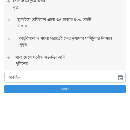
সিলেটে ডেঙ্গুতে প্রথম
মৃত্যু
জুলাইয়ে রেমিট্যান্স এলো ৩৫ হাজার ৪০০ কোটি
টাকার
কাচুরিপানা ও ময়লা সরাতেই ফের দৃশ্যমান ঘাসিটুলার টলমলে
পুকুর
সারা দেশে সর্বোচ্চ সতর্কতা জারি
পুলিশের
বিএনপির রাষ্ট্রপতি প্রার্থী চূড়ান্ত করবেন তারেক
event
রহমান
দেখাও
তারেক রহমানের নেতৃত্বে পূর্ণ আস্থা যুক্তরাষ্ট্রের :
সার্জিও গর
আগস্টে দুই দফায় ৮ দিনের ছুটির সুযোগ
চাকরিজীবীদের