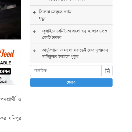
সিলেটে ডেঙ্গুতে প্রথম
মৃত্যু
জুলাইয়ে রেমিট্যান্স এলো ৩৫ হাজার ৪০০
কোটি টাকার
কাচুরিপানা ও ময়লা সরাতেই ফের দৃশ্যমান
ঘাসিটুলার টলমলে পুকুর
সারা দেশে সর্বোচ্চ সতর্কতা জারি
event
পুলিশের
দেখাও
বিএনপির রাষ্ট্রপতি প্রার্থী চূড়ান্ত করবেন
তারেক রহমান
প্রার্থী ও
তারেক রহমানের নেতৃত্বে পূর্ণ আস্থা
যুক্তরাষ্ট্রের : সার্জিও গর
কের মনিপুর
আগস্টে দুই দফায় ৮ দিনের ছুটির সুযোগ