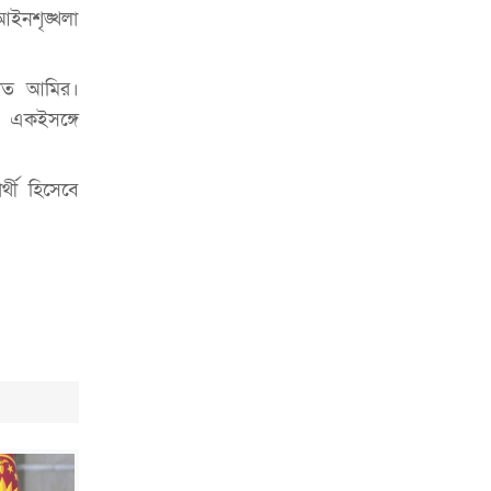
চাকরিজীবীদের
আইনশৃঙ্খলা
‘ভালো লেখক হতে হলে আগে ভালো পাঠক
হতে হবে’: কুলাউড়ায় মোস্তফা মামুন
ায়াত আমির।
। একইসঙ্গে
উত্তেজনার মধ্যে সিলেটে ৫ প্লাটুন বিজিবি
মোতায়েন
্থী হিসেবে
সিলেটে যুবককে ঘর থেকে ডেকে নিয়ে
খুন
সিলেটে বাসা থেকে অবসরপ্রাপ্ত পুলিশ
কর্মকর্তার মরদেহ উদ্ধার
দক্ষিণ সুরমায় গ্যাস সিলিন্ডার গোডাউনে
ভয়াবহ বিস্ফোরণ
ইউপি সদস্যের বিরুদ্ধে ‘মিথ্যা ও
ষড়যন্ত্রমূলক’ মামলার প্রতিবাদে মানববন্ধন
রপ্তানি বৃদ্ধিতে ক্ষুদ্র উদ্যোক্তাদের মেলা বুথ