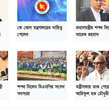
কে কোন মন্ত্রণালয়ের দায়িত্ব
প্রধানমন্ত্রীর শপথ ন
ন
পেলেন
তারেক রহমান
রী
শপথ নিলেন বিএনপির সংসদ
মন্ত্রীসভায় ডাক পেয়
সদস্যরা
আরিফুল হক চৌধুরী