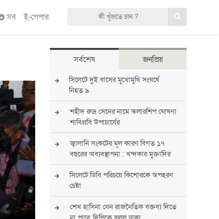
সব
ই-পেপার
সর্বশেষ
জনপ্রিয়
সিলেটে দুই বাসের মুখোমুখি সংঘর্ষে
নিহত ৯
শহীদ রুদ্র সেনের নামে স্কলারশিপ ঘোষণা
শাবিপ্রবি উপাচার্যের
জ্বালানি সংকটের মূল কারণ বিগত ১৭
বছরের অব্যবস্থাপনা : খন্দকার মুক্তাদির
সিলেটে ডিবি পরিচয়ে কিশোরকে অপহরণ
চেষ্টা
শেখ হাসিনা যেন রাজনৈতিক বক্তব্য দিতে
না পারে, দিল্লিকে বলল ঢাকা