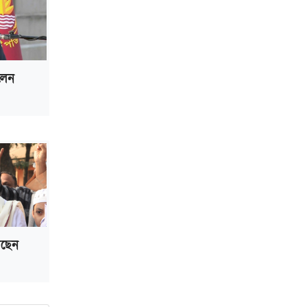
ভাড়া মওকুফ : বাণিজ্যমন্ত্রী
মুক্তাদির-আরিফসহ ১৮ মন্ত্রীর পুলিশ এসকর্ট
প্রত্যাহার
িলেন
েছেন