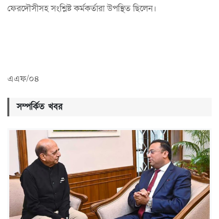
ফেরদৌসীসহ সংশ্লিষ্ট কর্মকর্তারা উপস্থিত ছিলেন।
এএফ/০৪
সম্পর্কিত খবর