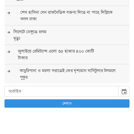
শেখ হাসিনা যেন রাজনৈতিক বক্তব্য দিতে না পারে, দিল্লিকে
বলল ঢাকা
সিলেটে ডেঙ্গুতে প্রথম
মৃত্যু
জুলাইয়ে রেমিট্যান্স এলো ৩৫ হাজার ৪০০ কোটি
টাকার
কাচুরিপানা ও ময়লা সরাতেই ফের দৃশ্যমান ঘাসিটুলার টলমলে
পুকুর
সারা দেশে সর্বোচ্চ সতর্কতা জারি
event
পুলিশের
দেখাও
বিএনপির রাষ্ট্রপতি প্রার্থী চূড়ান্ত করবেন তারেক
রহমান
তারেক রহমানের নেতৃত্বে পূর্ণ আস্থা যুক্তরাষ্ট্রের :