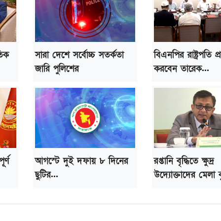
তিক
সারা দেশে সর্বোচ্চ সতর্কতা
বিএনপির রাষ্ট্রপতি প্রার
জারি পুলিশের
করবেন তারেক...
র্ণ
আগস্টে দুই দফায় ৮ দিনের
রপ্তানি বৃদ্ধিতে ক্ষুদ্র
ছুটির...
উদ্যোক্তাদের মেলা ব