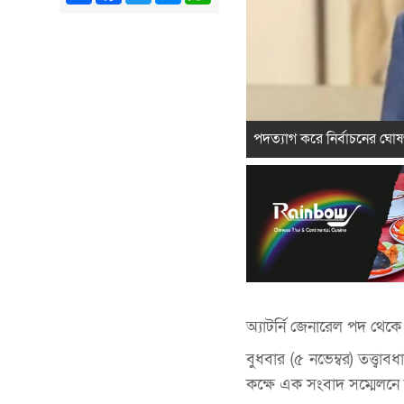
পদত্যাগ করে নির্বাচনের ঘোষণ
অ্যাটর্নি জেনারেল পদ থেকে ই
বুধবার
(৫
নভেম্বর
)
তত্ত্বাব
কক্ষে
এক
সংবাদ
সম্মেলনে