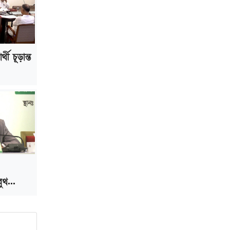
ভাড়া মওকুফ : বাণিজ্যমন্ত্রী
মুক্তাদির-আরিফসহ ১৮ মন্ত্রীর পুলিশ এসকর্ট
প্রত্যাহার
্থী চূড়ান্ত
ুথ...