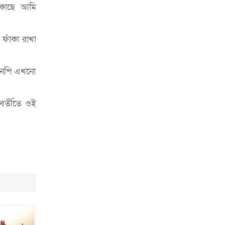
চাকরিজীবীদের
 কাছে আমি
‘ভালো লেখক হতে হলে আগে ভালো পাঠক
হতে হবে’: কুলাউড়ায় মোস্তফা মামুন
ফাঁকা রাখা
উত্তেজনার মধ্যে সিলেটে ৫ প্লাটুন বিজিবি
মোতায়েন
িএনপি এখনো
সিলেটে যুবককে ঘর থেকে ডেকে নিয়ে
খুন
বর্তীতে ওই
সিলেটে বাসা থেকে অবসরপ্রাপ্ত পুলিশ
কর্মকর্তার মরদেহ উদ্ধার
দক্ষিণ সুরমায় গ্যাস সিলিন্ডার গোডাউনে
ভয়াবহ বিস্ফোরণ
ইউপি সদস্যের বিরুদ্ধে ‘মিথ্যা ও
ষড়যন্ত্রমূলক’ মামলার প্রতিবাদে মানববন্ধন
রপ্তানি বৃদ্ধিতে ক্ষুদ্র উদ্যোক্তাদের মেলা বুথ