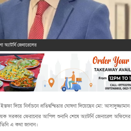
া অ্যাটর্নি জেনারেলের
স্তফা দিয়ে নির্বাচনে প্রতিদ্বন্দ্বিতার ঘোষণা দিয়েছেন মো: আসাদুজ্জামান
ধায়ক
সরকার
ফেরানোর
আপিল
শুনানি
শেষে
অ্যাটর্নি
জেনারেল
অফিসের
তিনি
এ
কথা
জানান
।