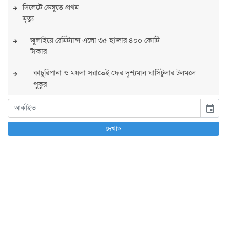
সিলেটে ডেঙ্গুতে প্রথম
মৃত্যু
জুলাইয়ে রেমিট্যান্স এলো ৩৫ হাজার ৪০০ কোটি
টাকার
কাচুরিপানা ও ময়লা সরাতেই ফের দৃশ্যমান ঘাসিটুলার টলমলে
পুকুর
সারা দেশে সর্বোচ্চ সতর্কতা জারি
event
পুলিশের
দেখাও
বিএনপির রাষ্ট্রপতি প্রার্থী চূড়ান্ত করবেন তারেক
রহমান
তারেক রহমানের নেতৃত্বে পূর্ণ আস্থা যুক্তরাষ্ট্রের :
সার্জিও গর
আগস্টে দুই দফায় ৮ দিনের ছুটির সুযোগ
চাকরিজীবীদের