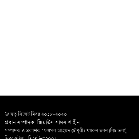
‘ভালো লেখক হতে হলে আগে ভালো পাঠক হতে হবে’: কুলাউড়ায়
মোস্তফা মামুন
উত্তেজনার মধ্যে সিলেটে ৫ প্লাটুন বিজিবি
মোতায়েন
সিলেটে যুবককে ঘর থেকে ডেকে নিয়ে
খুন
সিলেটে বাসা থেকে অবসরপ্রাপ্ত পুলিশ কর্মকর্তার মরদেহ
উদ্ধার
দক্ষিণ সুরমায় গ্যাস সিলিন্ডার গোডাউনে ভয়াবহ
বিস্ফোরণ
ইউপি সদস্যের বিরুদ্ধে ‘মিথ্যা ও ষড়যন্ত্রমূলক’ মামলার প্রতিবাদে
© স্বত্ব সি‌লেট মিরর ২০১৮-২০২০
মানববন্ধন
প্রধান সম্পাদক: জিয়াউস শামস শাহীন
রপ্তানি বৃদ্ধিতে ক্ষুদ্র উদ্যোক্তাদের মেলা বুথ ভাড়া মওকুফ :
সম্পাদক ও প্রকাশক : ফয়সল আহমদ চৌধুরী। খয়রুন ভবন (নিচ তলা),
বাণিজ্যমন্ত্রী
মিরবক্সটুলা ,
সি‌লেট-৩১০০।