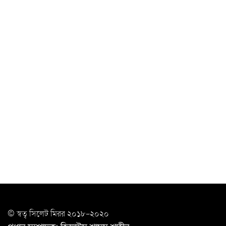
‘ভালো লেখক হতে হলে আগে ভালো পাঠক হতে হবে’: কুলাউড়ায়
মোস্তফা মামুন
উত্তেজনার মধ্যে সিলেটে ৫ প্লাটুন বিজিবি
মোতায়েন
সিলেটে যুবককে ঘর থেকে ডেকে নিয়ে
খুন
সিলেটে বাসা থেকে অবসরপ্রাপ্ত পুলিশ কর্মকর্তার মরদেহ
উদ্ধার
দক্ষিণ সুরমায় গ্যাস সিলিন্ডার গোডাউনে ভয়াবহ
বিস্ফোরণ
ইউপি সদস্যের বিরুদ্ধে ‘মিথ্যা ও ষড়যন্ত্রমূলক’ মামলার প্রতিবাদে
মানববন্ধন
রপ্তানি বৃদ্ধিতে ক্ষুদ্র উদ্যোক্তাদের মেলা বুথ ভাড়া মওকুফ :
© স্বত্ব সি‌লেট মিরর ২০১৮-২০২০
বাণিজ্যমন্ত্রী