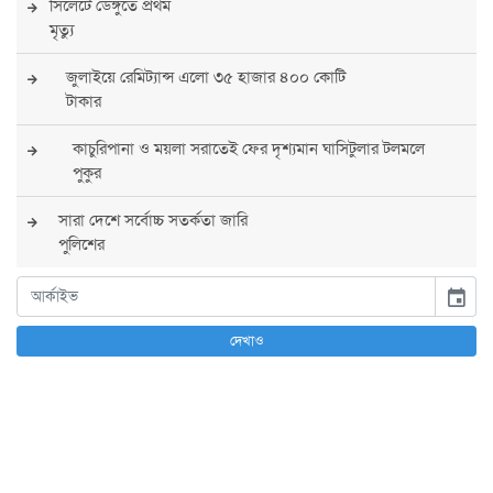
সিলেটে ডেঙ্গুতে প্রথম
মৃত্যু
জুলাইয়ে রেমিট্যান্স এলো ৩৫ হাজার ৪০০ কোটি
টাকার
কাচুরিপানা ও ময়লা সরাতেই ফের দৃশ্যমান ঘাসিটুলার টলমলে
পুকুর
সারা দেশে সর্বোচ্চ সতর্কতা জারি
পুলিশের
বিএনপির রাষ্ট্রপতি প্রার্থী চূড়ান্ত করবেন তারেক
event
রহমান
দেখাও
তারেক রহমানের নেতৃত্বে পূর্ণ আস্থা যুক্তরাষ্ট্রের :
সার্জিও গর
আগস্টে দুই দফায় ৮ দিনের ছুটির সুযোগ
চাকরিজীবীদের