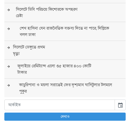
সিলেটে ডিবি পরিচয়ে কিশোরকে অপহরণ
চেষ্টা
শেখ হাসিনা যেন রাজনৈতিক বক্তব্য দিতে না পারে, দিল্লিকে
বলল ঢাকা
সিলেটে ডেঙ্গুতে প্রথম
মৃত্যু
জুলাইয়ে রেমিট্যান্স এলো ৩৫ হাজার ৪০০ কোটি
টাকার
কাচুরিপানা ও ময়লা সরাতেই ফের দৃশ্যমান ঘাসিটুলার টলমলে
পুকুর
সারা দেশে সর্বোচ্চ সতর্কতা জারি
event
পুলিশের
দেখাও
বিএনপির রাষ্ট্রপতি প্রার্থী চূড়ান্ত করবেন তারেক
রহমান