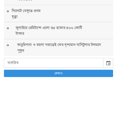
সিলেটে ডেঙ্গুতে প্রথম
মৃত্যু
জুলাইয়ে রেমিট্যান্স এলো ৩৫ হাজার ৪০০ কোটি
টাকার
কাচুরিপানা ও ময়লা সরাতেই ফের দৃশ্যমান ঘাসিটুলার টলমলে
পুকুর
সারা দেশে সর্বোচ্চ সতর্কতা জারি
event
পুলিশের
দেখাও
বিএনপির রাষ্ট্রপতি প্রার্থী চূড়ান্ত করবেন তারেক
রহমান
তারেক রহমানের নেতৃত্বে পূর্ণ আস্থা যুক্তরাষ্ট্রের :
সার্জিও গর
আগস্টে দুই দফায় ৮ দিনের ছুটির সুযোগ