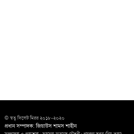
চাকরিজীবীদের
‘ভালো লেখক হতে হলে আগে ভালো পাঠক হতে হবে’: কুলাউড়ায়
মোস্তফা মামুন
উত্তেজনার মধ্যে সিলেটে ৫ প্লাটুন বিজিবি
মোতায়েন
সিলেটে যুবককে ঘর থেকে ডেকে নিয়ে
খুন
সিলেটে বাসা থেকে অবসরপ্রাপ্ত পুলিশ কর্মকর্তার মরদেহ
উদ্ধার
দক্ষিণ সুরমায় গ্যাস সিলিন্ডার গোডাউনে ভয়াবহ
বিস্ফোরণ
ইউপি সদস্যের বিরুদ্ধে ‘মিথ্যা ও ষড়যন্ত্রমূলক’ মামলার প্রতিবাদে
© স্বত্ব সি‌লেট মিরর ২০১৮-২০২০
মানববন্ধন
প্রধান সম্পাদক: জিয়াউস শামস শাহীন
রপ্তানি বৃদ্ধিতে ক্ষুদ্র উদ্যোক্তাদের মেলা বুথ ভাড়া মওকুফ :
সম্পাদক ও প্রকাশক : ফয়সল আহমদ চৌধুরী। খয়রুন ভবন (নিচ তলা),