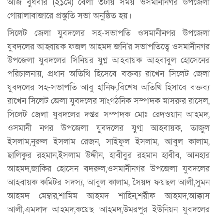
আজ বুধবার (২১মে) বেলা ৩টায় সময় ওসমানীনগর উপজেলা
গোয়ালাবাজারে প্রস্তুতি সভা অনুষ্ঠিত হয়।
সিলেট জেলা যুবদলের সহ-সভাপতি ওসমানীনগর উপজেলা
যুবদলের আহ্বায়ক ফজল আহমদ জনি'র সভাপতিত্বে ওসমানীনগর
উপজেলা যুবদলের সিনিয়র যুগ্ন আহবায়ক আহবাবুল হোসেনের
পরিচালনায়, প্রধান অতিথি হিসেবে বক্তব্য রাখেন সিলেট জেলা
যুবদলের সহ-সভাপতি আবু হানিফ,বিশেষ অতিথি হিসাবে বক্তব্য
রাখেন সিলেট জেলা যুবদলের সাংগঠনিক সম্পাদক মাসরুর রাসেল,
সিলেট জেলা যুবদলের দপ্তর সম্পাদক মোঃ রেদওয়ান আহমদ,
ওসমানী নগর উপজেলা যুবদলের যুগ্ম আহবায়ক, তাজুল
ইসলাম,নুরুল ইসলাম রেজন, সাইফুল ইসলাম, আবুল কালাম,
ছালিকুর রহমান,ইসলাম উদ্দীন, হাবীবুর রহমান হাবীব, আনহার
আহমদ,জাকির হোসেন বদরুল,ওসমানীনগর উপজেলা যুবদলের
আহবায়ক কমিটর সদস্য, আবুল কালাম, সৈয়দ ফয়ছল আলী,সুমন
আহমদ মেম্বার,শামিম আহমদ শাহিন,শরীফ আহমদ,আক্কাস
আলী,এমদাদ আহমদ,কয়েছ আহমদ,উমরপুর ইউনিয়ন যুবদলের