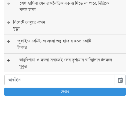
শেখ হাসিনা যেন রাজনৈতিক বক্তব্য দিতে না পারে, দিল্লিকে
বলল ঢাকা
সিলেটে ডেঙ্গুতে প্রথম
মৃত্যু
জুলাইয়ে রেমিট্যান্স এলো ৩৫ হাজার ৪০০ কোটি
টাকার
কাচুরিপানা ও ময়লা সরাতেই ফের দৃশ্যমান ঘাসিটুলার টলমলে
পুকুর
সারা দেশে সর্বোচ্চ সতর্কতা জারি
event
পুলিশের
দেখাও
বিএনপির রাষ্ট্রপতি প্রার্থী চূড়ান্ত করবেন তারেক
রহমান
তারেক রহমানের নেতৃত্বে পূর্ণ আস্থা যুক্তরাষ্ট্রের :
সার্জিও গর