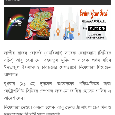
জাতীয় রাজস্ব বোর্ডের (এনবিআর) সাবেক চেয়ারম্যান (সিনিয়র
সচিব) আবু হেনা মো. রহমাতুল মুনিম ও সাবেক প্রথম সচিব
ঈদতাজুল ইসলামসহ চারজনের দেশত্যাগে নিষেধাজ্ঞা দিয়েছেন
আদালত।
বুধবার (২১ মে) দুদকের আবেদনের পরিপ্রেক্ষিতে ঢাকা
মেট্রোপলিটন সিনিয়র স্পেশাল জজ মো জাকির হোসেন গালিব এ
আদেশ দেন।
নিষেধাজ্ঞা দেওয়া অন্যরা হলেন- আবু হেনার স্ত্রী লায়লা জেসমিন ও
ঈদতাজুলের স্ত্রী শর্মি মালা আনসারী।