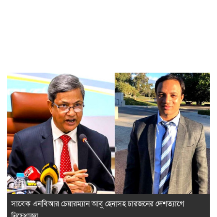
সাবেক এনবিআর চেয়ারম্যান আবু হেনাসহ চারজনের দেশত্যাগে
নিষেধাজ্ঞা