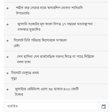
শহীদ রুদ্র সেনের নামে স্কলারশিপ ঘোষণা শাবিপ্রবি
উপাচার্যের
জ্বালানি সংকটের মূল কারণ বিগত ১৭ বছরের অব্যবস্থাপনা :
খন্দকার মুক্তাদির
সিলেটে ডিবি পরিচয়ে কিশোরকে অপহরণ
চেষ্টা
শেখ হাসিনা যেন রাজনৈতিক বক্তব্য দিতে না পারে, দিল্লিকে
বলল ঢাকা
সিলেটে ডেঙ্গুতে প্রথম
মৃত্যু
জুলাইয়ে রেমিট্যান্স এলো ৩৫ হাজার ৪০০ কোটি
টাকার
কাচুরিপানা ও ময়লা সরাতেই ফের দৃশ্যমান ঘাসিটুলার টলমলে
event
পুকুর