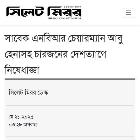
সাবেক এনবিআর চেয়ারম্যান আবু
হেনাসহ চারজনের দেশত্যাগে
নিষেধাজ্ঞা
সিলেট মিরর ডেস্ক
মে ২১, ২০২৫
০৩:২৮ অপরাহ্ন