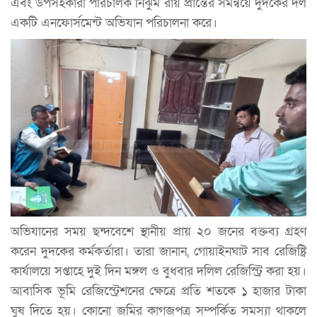
এবং উপসহকারী পরিচালক নিঝুম রায় প্রান্তের সমন্বয়ে দুদকের দল
একটি এনফোর্সমেন্ট অভিযান পরিচালনা করে।
অভিযানের সময় ছন্দবেশে স্থানীয় প্রায় ২০ জনের বক্তব্য গ্রহণ
করেন দুদকের কর্মকর্তারা। তারা জানান, গোয়াইনঘাট সাব রেজিষ্ট্রি
কার্যালয়ে সপ্তাহে দুই দিন মঙ্গল ও বুধবার দলিল রেজিস্ট্রি করা হয়।
আবাসিক ভূমি রেজিস্ট্রেশনের ক্ষেত্রে প্রতি শতকে ১ হাজার টাকা
ঘুষ দিতে হয়। কোনো জমির কাগজপত্র সম্পর্কিত সমস্যা থাকলে