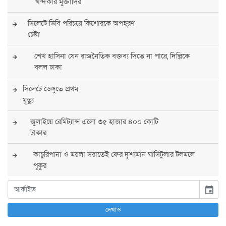
খন্দকার মুক্তাদির
সিলেটে ডিবি পরিচয়ে কিশোরকে অপহরণ
চেষ্টা
শেখ হাসিনা যেন রাজনৈতিক বক্তব্য দিতে না পারে, দিল্লিকে
বলল ঢাকা
সিলেটে ডেঙ্গুতে প্রথম
মৃত্যু
জুলাইয়ে রেমিট্যান্স এলো ৩৫ হাজার ৪০০ কোটি
টাকার
কাচুরিপানা ও ময়লা সরাতেই ফের দৃশ্যমান ঘাসিটুলার টলমলে
পুকুর
সারা দেশে সর্বোচ্চ সতর্কতা জারি
event
পুলিশের
দেখাও
বিএনপির রাষ্ট্রপতি প্রার্থী চূড়ান্ত করবেন তারেক