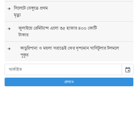
সিলেটে ডেঙ্গুতে প্রথম
মৃত্যু
জুলাইয়ে রেমিট্যান্স এলো ৩৫ হাজার ৪০০ কোটি
টাকার
কাচুরিপানা ও ময়লা সরাতেই ফের দৃশ্যমান ঘাসিটুলার টলমলে
পুকুর
সারা দেশে সর্বোচ্চ সতর্কতা জারি
event
পুলিশের
দেখাও
বিএনপির রাষ্ট্রপতি প্রার্থী চূড়ান্ত করবেন তারেক
রহমান
তারেক রহমানের নেতৃত্বে পূর্ণ আস্থা যুক্তরাষ্ট্রের :
সার্জিও গর
আগস্টে দুই দফায় ৮ দিনের ছুটির সুযোগ
চাকরিজীবীদের