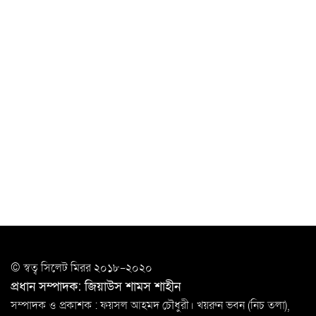
‘ভালো লেখক হতে হলে আগে ভালো পাঠক হতে হবে’: কুলাউড়ায়
মোস্তফা মামুন
উত্তেজনার মধ্যে সিলেটে ৫ প্লাটুন বিজিবি
মোতায়েন
সিলেটে যুবককে ঘর থেকে ডেকে নিয়ে
খুন
সিলেটে বাসা থেকে অবসরপ্রাপ্ত পুলিশ কর্মকর্তার মরদেহ
উদ্ধার
দক্ষিণ সুরমায় গ্যাস সিলিন্ডার গোডাউনে ভয়াবহ
বিস্ফোরণ
ইউপি সদস্যের বিরুদ্ধে ‘মিথ্যা ও ষড়যন্ত্রমূলক’ মামলার প্রতিবাদে
© স্বত্ব সি‌লেট মিরর ২০১৮-২০২০
মানববন্ধন
প্রধান সম্পাদক: জিয়াউস শামস শাহীন
রপ্তানি বৃদ্ধিতে ক্ষুদ্র উদ্যোক্তাদের মেলা বুথ ভাড়া মওকুফ :
সম্পাদক ও প্রকাশক : ফয়সল আহমদ চৌধুরী। খয়রুন ভবন (নিচ তলা),
বাণিজ্যমন্ত্রী