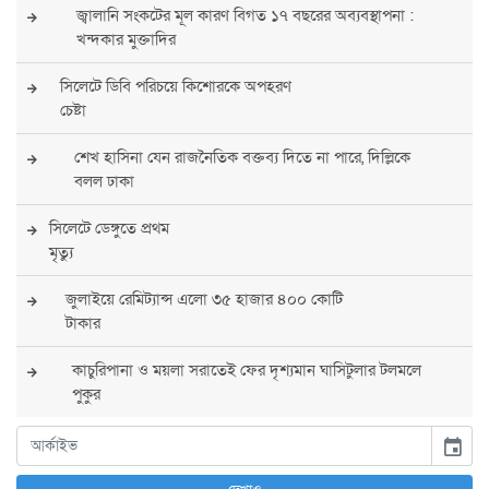
জ্বালানি সংকটের মূল কারণ বিগত ১৭ বছরের অব্যবস্থাপনা :
খন্দকার মুক্তাদির
সিলেটে ডিবি পরিচয়ে কিশোরকে অপহরণ
চেষ্টা
শেখ হাসিনা যেন রাজনৈতিক বক্তব্য দিতে না পারে, দিল্লিকে
বলল ঢাকা
সিলেটে ডেঙ্গুতে প্রথম
মৃত্যু
জুলাইয়ে রেমিট্যান্স এলো ৩৫ হাজার ৪০০ কোটি
টাকার
কাচুরিপানা ও ময়লা সরাতেই ফের দৃশ্যমান ঘাসিটুলার টলমলে
পুকুর
সারা দেশে সর্বোচ্চ সতর্কতা জারি
event
পুলিশের