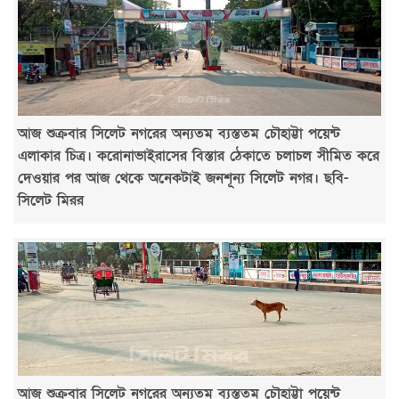
আজ শুক্রবার সিলেট নগরের অন্যতম ব্যস্ততম চৌহাট্টা পয়েন্ট
এলাকার চিত্র। করোনাভাইরাসের বিস্তার ঠেকাতে চলাচল সীমিত করে
দেওয়ার পর আজ থেকে অনেকটাই জনশূন্য সিলেট নগর। ছবি-
সিলেট মিরর
আজ শুক্রবার সিলেট নগরের অন্যতম ব্যস্ততম চৌহাট্টা পয়েন্ট