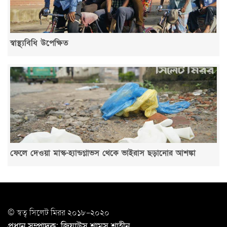
স্বাস্থ্যবিধি উপেক্ষিত
ফেলে দেওয়া মাস্ক-হ্যান্ডগ্লাভস থেকে ভাইরাস ছড়ানোর আশঙ্কা
© স্বত্ব সি‌লেট মিরর ২০১৮-২০২০
প্রধান সম্পাদক: জিয়াউস শামস শাহীন